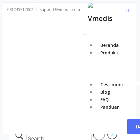
081245712002
support@vmedis.com
Toggle
Navigation
Beranda
Produk
Testimoni
Blog
FAQ
Panduan
Panduan
D