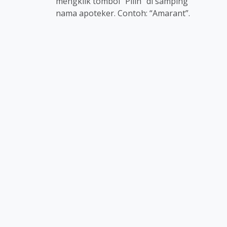
mengklik tombol “Pilih” di samping
nama apoteker. Contoh: “Amarant”.