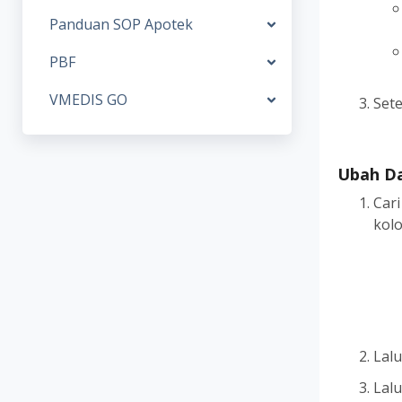
Panduan SOP Apotek
PBF
VMEDIS GO
Sete
Ubah D
Car
kol
Lalu
Lal