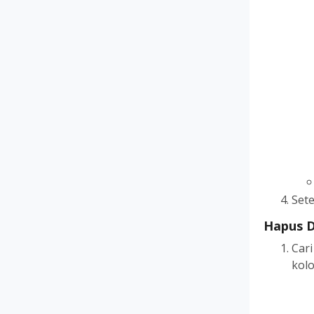
Sete
Hapus 
Car
kol