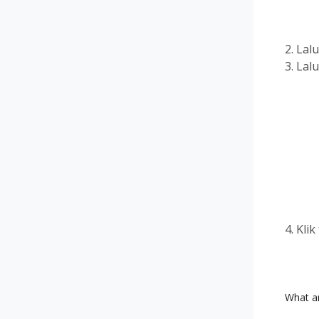
Lalu
Lal
Klik
What ar