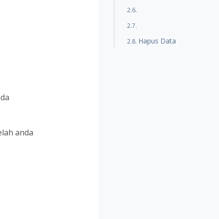
Hapus Data
nda
elah anda