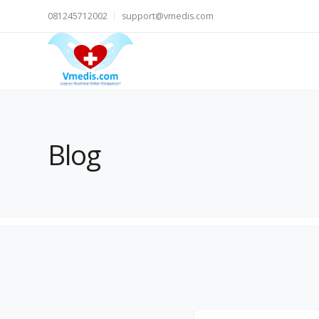
081245712002
support@vmedis.com
Blog