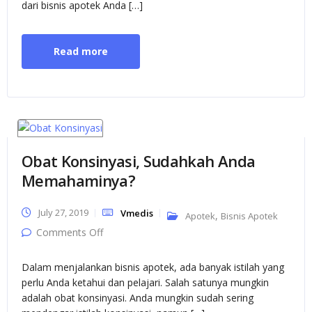
dari bisnis apotek Anda […]
Read more
Obat Konsinyasi, Sudahkah Anda
Memahaminya?
July 27, 2019
Vmedis
,
Apotek
Bisnis Apotek
on Obat Konsinyasi, Sudahkah Anda
Comments Off
Memahaminya?
Dalam menjalankan bisnis apotek, ada banyak istilah yang
perlu Anda ketahui dan pelajari. Salah satunya mungkin
adalah obat konsinyasi. Anda mungkin sudah sering