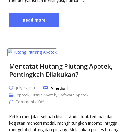
mendengar istilah konsinyasi, namun […]
Read more
Mencatat Hutang Piutang Apotek,
Pentingkah Dilakukan?
July 27, 2019
Vmedis
,
,
Apotek
Bisnis Apotek
Software Apotek
on Mencatat Hutang Piutang Apotek,
Comments Off
Pentingkah Dilakukan?
Ketika menjalan sebuah bisnis, Anda tidak terlepas dari
kegiatan mencari modal, menghitungkan income, hingga
mengelola hutang dan piutang. Melakukan proses hutang