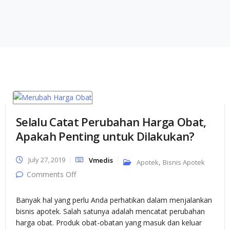
Selalu Catat Perubahan Harga Obat,
Apakah Penting untuk Dilakukan?
July 27, 2019
Vmedis
,
Apotek
Bisnis Apotek
on Selalu Catat Perubahan Harga Obat,
Comments Off
Apakah Penting untuk Dilakukan?
Banyak hal yang perlu Anda perhatikan dalam menjalankan
bisnis apotek. Salah satunya adalah mencatat perubahan
harga obat. Produk obat-obatan yang masuk dan keluar