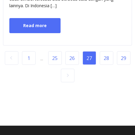
lainnya. Di Indonesia […]
Read more
1
25
26
27
28
29
...