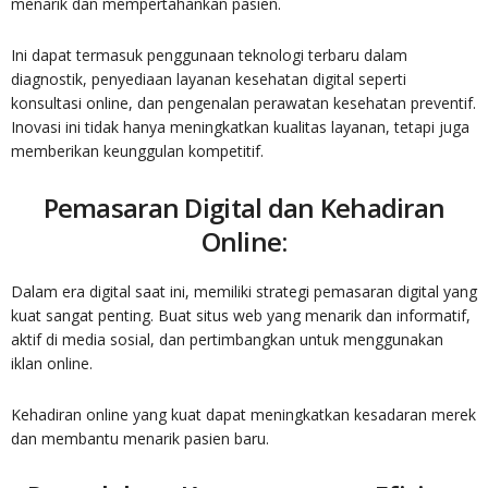
menarik dan mempertahankan pasien.
Ini dapat termasuk penggunaan teknologi terbaru dalam
diagnostik, penyediaan layanan kesehatan digital seperti
konsultasi online, dan pengenalan perawatan kesehatan preventif.
Inovasi ini tidak hanya meningkatkan kualitas layanan, tetapi juga
memberikan keunggulan kompetitif.
Pemasaran Digital dan Kehadiran
Online:
Dalam era digital saat ini, memiliki strategi pemasaran digital yang
kuat sangat penting. Buat situs web yang menarik dan informatif,
aktif di media sosial, dan pertimbangkan untuk menggunakan
iklan online.
Kehadiran online yang kuat dapat meningkatkan kesadaran merek
dan membantu menarik pasien baru.