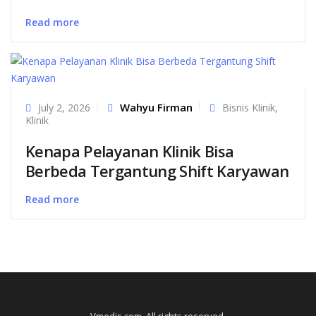
Read more
Wahyu Firman
July 2, 2026
Bisnis Klinik
,
Klinik
Kenapa Pelayanan Klinik Bisa
Berbeda Tergantung Shift Karyawan
Read more