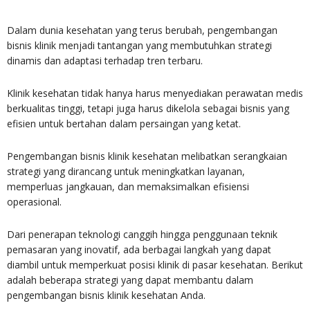
Dalam dunia kesehatan yang terus berubah, pengembangan
bisnis klinik menjadi tantangan yang membutuhkan strategi
dinamis dan adaptasi terhadap tren terbaru.
Klinik kesehatan tidak hanya harus menyediakan perawatan medis
berkualitas tinggi, tetapi juga harus dikelola sebagai bisnis yang
efisien untuk bertahan dalam persaingan yang ketat.
Pengembangan bisnis klinik kesehatan melibatkan serangkaian
strategi yang dirancang untuk meningkatkan layanan,
memperluas jangkauan, dan memaksimalkan efisiensi
operasional.
Dari penerapan teknologi canggih hingga penggunaan teknik
pemasaran yang inovatif, ada berbagai langkah yang dapat
diambil untuk memperkuat posisi klinik di pasar kesehatan. Berikut
adalah beberapa strategi yang dapat membantu dalam
pengembangan bisnis klinik kesehatan Anda.