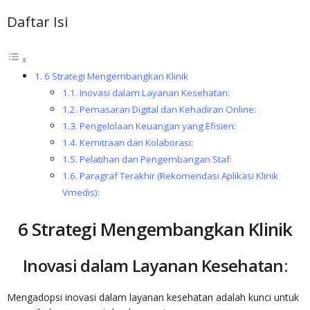
Daftar Isi
6 Strategi Mengembangkan Klinik
Inovasi dalam Layanan Kesehatan:
Pemasaran Digital dan Kehadiran Online:
Pengelolaan Keuangan yang Efisien:
Kemitraan dan Kolaborasi:
Pelatihan dan Pengembangan Staf:
Paragraf Terakhir (Rekomendasi Aplikasi Klinik
Vmedis):
6 Strategi Mengembangkan Klinik
Inovasi dalam Layanan Kesehatan:
Mengadopsi inovasi dalam layanan kesehatan adalah kunci untuk