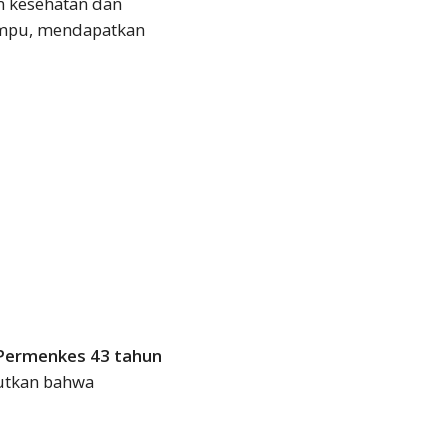
m kesehatan dan
mampu, mendapatkan
Permenkes 43 tahun
utkan bahwa