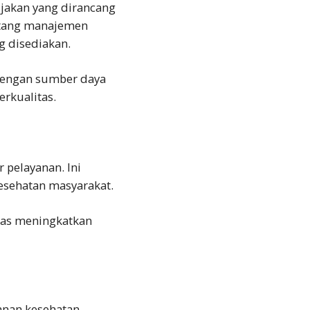
jakan yang dirancang
ntang manajemen
g disediakan.
dengan sumber daya
rkualitas.
 pelayanan. Ini
esehatan masyarakat.
mas meningkatkan
anan kesehatan,