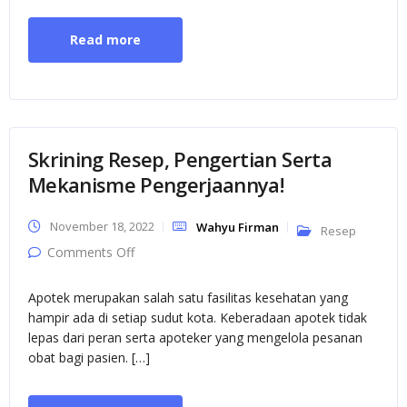
Read more
Skrining Resep, Pengertian Serta
Mekanisme Pengerjaannya!
November 18, 2022
Wahyu Firman
Resep
on Skrining Resep, Pengertian Serta
Comments Off
Mekanisme Pengerjaannya!
Apotek merupakan salah satu fasilitas kesehatan yang
hampir ada di setiap sudut kota. Keberadaan apotek tidak
lepas dari peran serta apoteker yang mengelola pesanan
obat bagi pasien. […]