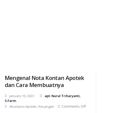
Mengenal Nota Kontan Apotek
dan Cara Membuatnya
January 10, 2023
apt. Nurul Triharyanti,
S.Farm.
on
,
Comments Off
Akuntansi Apotek
Keuangan
Mengenal