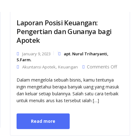
Laporan Posisi Keuangan:
Pengertian dan Gunanya bagi
Apotek
January 9, 2023
apt. Nurul Triharyanti,
n
S.Farm.
on
,
Comments Off
Akuntansi Apotek
Keuangan
Laporan
Posisi
Dalam mengelola sebuah bisnis, kamu tentunya
Keuangan:
an
ingin mengetahui berapa banyak uang yang masuk
Pengertian
dan keluar setiap bulannya. Salah satu cara terbaik
dan
Gunanya
untuk menulis arus kas tersebut ialah […]
bagi
Apotek
Read more