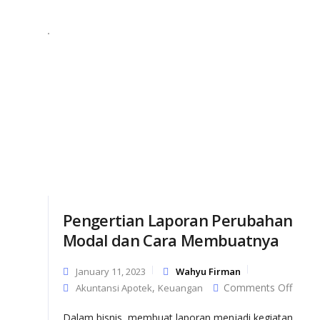
Pengertian Laporan Perubahan
Modal dan Cara Membuatnya
January 11, 2023
Wahyu Firman
on
,
Comments Off
Akuntansi Apotek
Keuangan
Penge
Lapor
Dalam bisnis, membuat laporan menjadi kegiatan