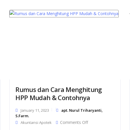
Rumus dan Cara Menghitung
HPP Mudah & Contohnya
January 11, 2023
apt. Nurul Triharyanti,
S.Farm.
rtian
on
Comments Off
Akuntansi Apotek
an
Rumus