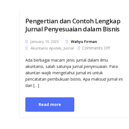
Pengertian dan Contoh Lengkap
Jurnal Penyesuaian dalam Bisnis
January 10, 2023
Wahyu Firman
on
,
Comments Off
Akuntansi Apotek
Jurnal
Pengertia
dan
Ada berbagai macam jenis jurnal dalam ilmu
Contoh
akuntansi, salah satunya jurnal penyesuaian. Para
Lengkap
akuntan wajib mengetahui jurnal ini untuk
Jurnal
Penyesuai
pencatatan pembukuan bisnis. Apa maksud jurnal ini
dalam
dan […]
Bisnis
Read more