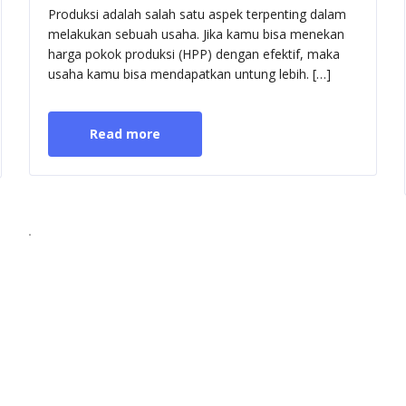
ahan
dan
Produksi adalah salah satu aspek terpenting dalam
l
Cara
melakukan sebuah usaha. Jika kamu bisa menekan
Menghitung
harga pokok produksi (HPP) dengan efektif, maka
HPP
uatnya
Mudah
usaha kamu bisa mendapatkan untung lebih. […]
&
Contohnya
Read more