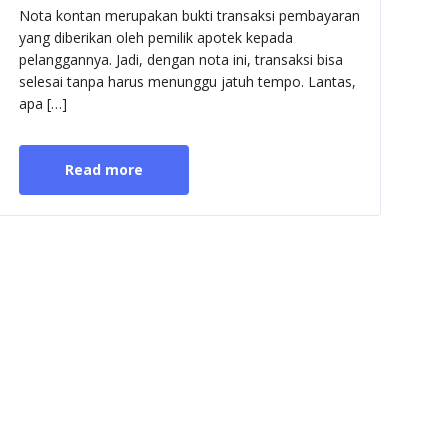
Nota
Nota kontan merupakan bukti transaksi pembayaran
Kontan
yang diberikan oleh pemilik apotek kepada
Apotek
pelanggannya. Jadi, dengan nota ini, transaksi bisa
dan
Cara
selesai tanpa harus menunggu jatuh tempo. Lantas,
Membuatnya
apa […]
Read more