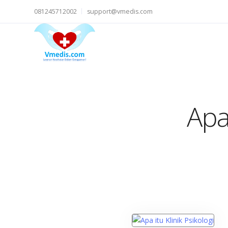
081245712002
support@vmedis.com
Apa