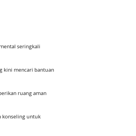
ental seringkali
 kini mencari bantuan
mberikan ruang aman
n konseling untuk