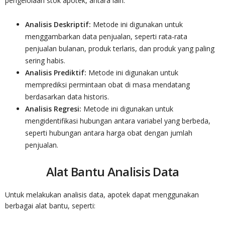
pengelolaan stok apotek, antara lain:
Analisis Deskriptif:
Metode ini digunakan untuk
menggambarkan data penjualan, seperti rata-rata
penjualan bulanan, produk terlaris, dan produk yang paling
sering habis.
Analisis Prediktif:
Metode ini digunakan untuk
memprediksi permintaan obat di masa mendatang
berdasarkan data historis.
Analisis Regresi:
Metode ini digunakan untuk
mengidentifikasi hubungan antara variabel yang berbeda,
seperti hubungan antara harga obat dengan jumlah
penjualan.
Alat Bantu Analisis Data
Untuk melakukan analisis data, apotek dapat menggunakan
berbagai alat bantu, seperti: