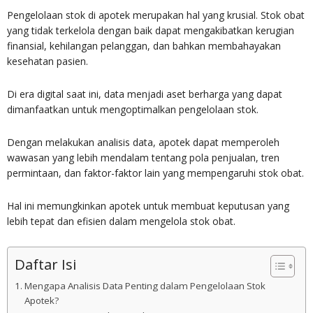
Pengelolaan stok di apotek merupakan hal yang krusial. Stok obat
yang tidak terkelola dengan baik dapat mengakibatkan kerugian
finansial, kehilangan pelanggan, dan bahkan membahayakan
kesehatan pasien.
Di era digital saat ini, data menjadi aset berharga yang dapat
dimanfaatkan untuk mengoptimalkan pengelolaan stok.
Dengan melakukan analisis data, apotek dapat memperoleh
wawasan yang lebih mendalam tentang pola penjualan, tren
permintaan, dan faktor-faktor lain yang mempengaruhi stok obat.
Hal ini memungkinkan apotek untuk membuat keputusan yang
lebih tepat dan efisien dalam mengelola stok obat.
Daftar Isi
Mengapa Analisis Data Penting dalam Pengelolaan Stok
Apotek?