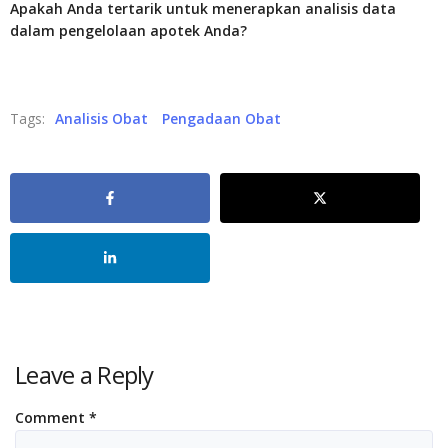
Apakah Anda tertarik untuk menerapkan analisis data
dalam pengelolaan apotek Anda?
Tags:
Analisis Obat
Pengadaan Obat
Leave a Reply
Comment
*