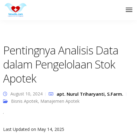
Tog
Nav
Pentingnya Analisis Data
dalam Pengelolaan Stok
Apotek
August 10, 2024
apt. Nurul Triharyanti, S.Farm.
Bisnis Apotek
,
Manajemen Apotek
Last Updated on May 14, 2025