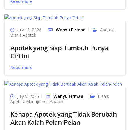
Read more
Wahyu Firman
July 13, 2026
Apotek
,
Bisnis Apotek
Apotek yang Siap Tumbuh Punya
Ciri Ini
Read more
Wahyu Firman
July 9, 2026
Bisnis
Apotek
,
Manajemen Apotek
Kenapa Apotek yang Tidak Berubah
Akan Kalah Pelan-Pelan