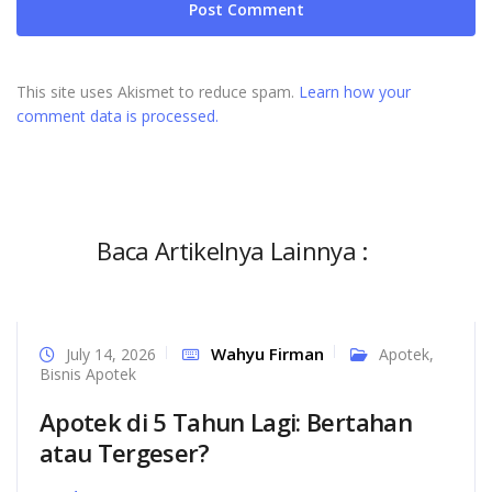
This site uses Akismet to reduce spam.
Learn how your
comment data is processed.
Baca Artikelnya Lainnya :
Wahyu Firman
July 14, 2026
Apotek
,
Bisnis Apotek
Apotek di 5 Tahun Lagi: Bertahan
atau Tergeser?