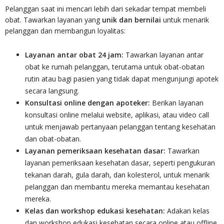
Pelanggan saat ini mencari lebih dari sekadar tempat membeli
obat. Tawarkan layanan yang
unik dan bernilai
untuk menarik
pelanggan dan membangun loyalitas:
Layanan antar obat 24 jam:
Tawarkan layanan antar
obat ke rumah pelanggan, terutama untuk obat-obatan
rutin atau bagi pasien yang tidak dapat mengunjungi apotek
secara langsung.
Konsultasi online dengan apoteker:
Berikan layanan
konsultasi online melalui website, aplikasi, atau video call
untuk menjawab pertanyaan pelanggan tentang kesehatan
dan obat-obatan.
Layanan pemeriksaan kesehatan dasar:
Tawarkan
layanan pemeriksaan kesehatan dasar, seperti pengukuran
tekanan darah, gula darah, dan kolesterol, untuk menarik
pelanggan dan membantu mereka memantau kesehatan
mereka.
Kelas dan workshop edukasi kesehatan:
Adakan kelas
dan workshop edukasi kesehatan secara online atau offline