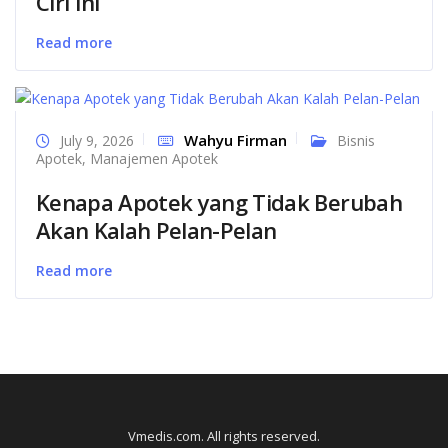
Ciri Ini
Read more
Wahyu Firman
July 9, 2026
Bisnis
Apotek
,
Manajemen Apotek
Kenapa Apotek yang Tidak Berubah
Akan Kalah Pelan-Pelan
Read more
Vmedis.com. All rights reserved.