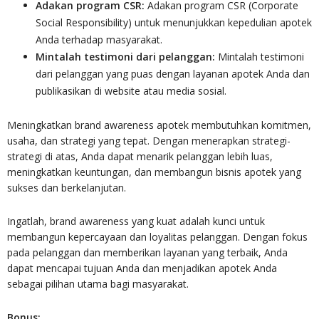
Adakan program CSR:
Adakan program CSR (Corporate
Social Responsibility) untuk menunjukkan kepedulian apotek
Anda terhadap masyarakat.
Mintalah testimoni dari pelanggan:
Mintalah testimoni
dari pelanggan yang puas dengan layanan apotek Anda dan
publikasikan di website atau media sosial.
Meningkatkan brand awareness apotek membutuhkan komitmen,
usaha, dan strategi yang tepat. Dengan menerapkan strategi-
strategi di atas, Anda dapat menarik pelanggan lebih luas,
meningkatkan keuntungan, dan membangun bisnis apotek yang
sukses dan berkelanjutan.
Ingatlah, brand awareness yang kuat adalah kunci untuk
membangun kepercayaan dan loyalitas pelanggan. Dengan fokus
pada pelanggan dan memberikan layanan yang terbaik, Anda
dapat mencapai tujuan Anda dan menjadikan apotek Anda
sebagai pilihan utama bagi masyarakat.
Bonus: