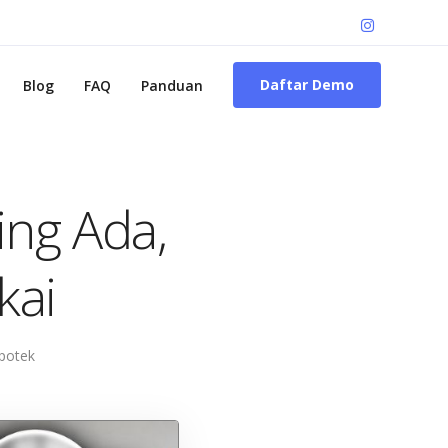
Daftar Demo
Blog
FAQ
Panduan
ng Ada,
kai
potek