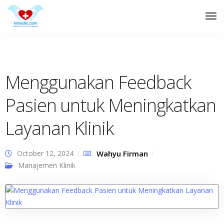
Tog
Nav
Menggunakan Feedback
Pasien untuk Meningkatkan
Layanan Klinik
October 12, 2024
Wahyu Firman
Manajemen Klinik