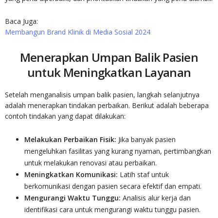
Baca Juga:
Membangun Brand Klinik di Media Sosial 2024
Menerapkan Umpan Balik Pasien
untuk Meningkatkan Layanan
Setelah menganalisis umpan balik pasien, langkah selanjutnya
adalah menerapkan tindakan perbaikan. Berikut adalah beberapa
contoh tindakan yang dapat dilakukan:
Melakukan Perbaikan Fisik:
Jika banyak pasien
mengeluhkan fasilitas yang kurang nyaman, pertimbangkan
untuk melakukan renovasi atau perbaikan.
Meningkatkan Komunikasi:
Latih staf untuk
berkomunikasi dengan pasien secara efektif dan empati.
Mengurangi Waktu Tunggu:
Analisis alur kerja dan
identifikasi cara untuk mengurangi waktu tunggu pasien.