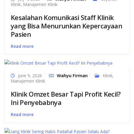
Klinik
,
Manajemen Klinik
Kesalahan Komunikasi Staff Klinik
yang Bisa Menurunkan Kepercayaan
Pasien
Read more
Wahyu Firman
June 9, 2026
Klinik
,
Manajemen Klinik
Klinik Omzet Besar Tapi Profit Kecil?
Ini Penyebabnya
Read more