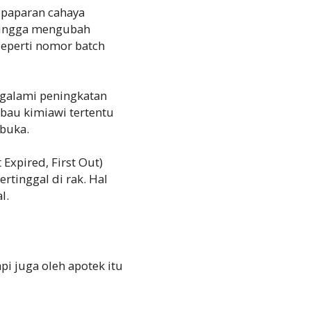
a paparan cahaya
 hingga mengubah
eperti nomor batch
galami peningkatan
 bau kimiawi tertentu
rbuka.
 Expired, First Out)
rtinggal di rak. Hal
l.
pi juga oleh apotek itu