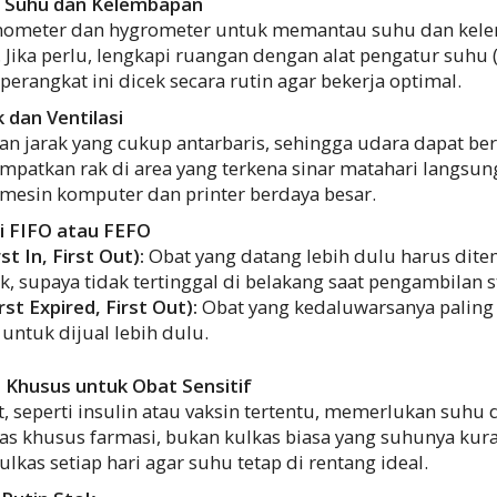
n Suhu dan Kelembapan
ometer dan hygrometer untuk memantau suhu dan kel
Jika perlu, lengkapi ruangan dengan alat pengatur suhu 
perangkat ini dicek secara rutin agar bekerja optimal.
 dan Ventilasi
an jarak yang cukup antarbaris, sehingga udara dapat ber
patkan rak di area yang terkena sinar matahari langsu
 mesin komputer dan printer berdaya besar.
i FIFO atau FEFO
st In, First Out):
Obat yang datang lebih dulu harus dite
k, supaya tidak tertinggal di belakang saat pengambilan s
rst Expired, First Out):
Obat yang kedaluwarsanya paling
 untuk dijual lebih dulu.
Khusus untuk Obat Sensitif
, seperti insulin atau vaksin tertentu, memerlukan suhu d
s khusus farmasi, bukan kulkas biasa yang suhunya kura
lkas setiap hari agar suhu tetap di rentang ideal.