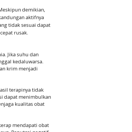
 Meskipun demikian,
kandungan aktifnya
ang tidak sesuai dapat
cepat rusak.
ia. Jika suhu dan
nggal kedaluwarsa.
dan krim menjadi
sil terapinya tidak
asi dapat menimbulkan
njaga kualitas obat
kerap mendapati obat