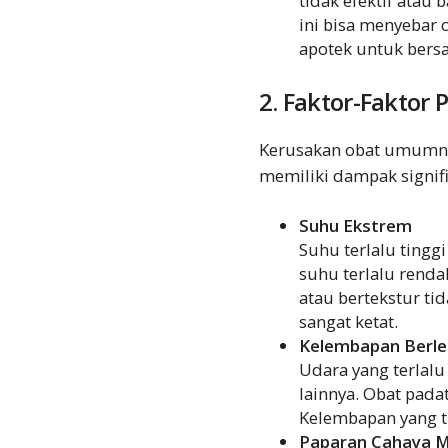
tidak efektif atau
ini bisa menyebar 
apotek untuk bersa
2. Faktor-Faktor
Kerusakan obat umumnya t
memiliki dampak signifi
Suhu Ekstrem
Suhu terlalu tingg
suhu terlalu renda
atau bertekstur ti
sangat ketat.
Kelembapan Berle
Udara yang terlal
lainnya. Obat pada
Kelembapan yang ti
Paparan Cahaya M