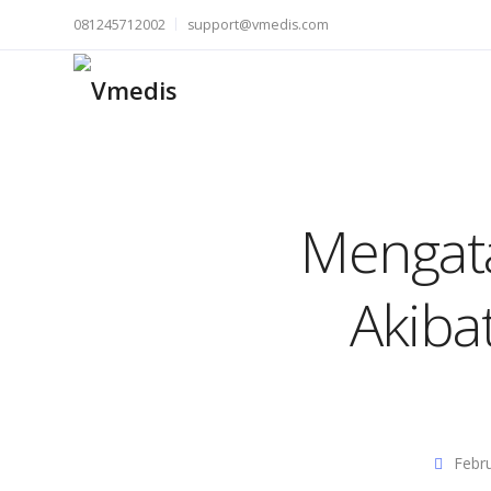
081245712002
support@vmedis.com
Mengata
Akiba
Febr