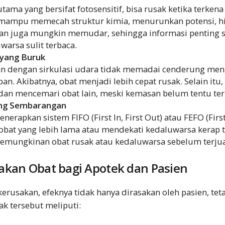
tama yang bersifat fotosensitif, bisa rusak ketika terken
V mampu memecah struktur kimia, menurunkan potensi,
an juga mungkin memudar, sehingga informasi penting s
warsa sulit terbaca.
 yang Buruk
 dengan sirkulasi udara tidak memadai cenderung men
n. Akibatnya, obat menjadi lebih cepat rusak. Selain itu,
 dan mencemari obat lain, meski kemasan belum tentu te
ang Sembarangan
enerapkan sistem FIFO (First In, First Out) atau FEFO (First
obat yang lebih lama atau mendekati kedaluwarsa kerap te
kemungkinan obat rusak atau kedaluwarsa sebelum terjua
akan Obat bagi Apotek dan Pasien
erusakan, efeknya tidak hanya dirasakan oleh pasien, teta
k tersebut meliputi: