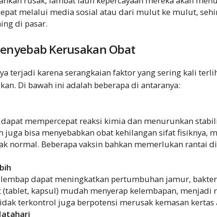
 bahkan rusak, lambat laun kepercayaan mereka akan menu
cepat melalui media sosial atau dari mulut ke mulut, se
ing di pasar.
 Penyebab Kerusakan Obat
erjadi karena serangkaian faktor yang sering kali terlih
kan. Di bawah ini adalah beberapa di antaranya:
i dapat mempercepat reaksi kimia dan menurunkan stabilit
h juga bisa menyebabkan obat kehilangan sifat fisiknya, 
dak normal. Beberapa vaksin bahkan memerlukan rantai di
bih
u lembap dapat meningkatkan pertumbuhan jamur, bakter
t (tablet, kapsul) mudah menyerap kelembapan, menjadi r
dak terkontrol juga berpotensi merusak kemasan kertas a
atahari