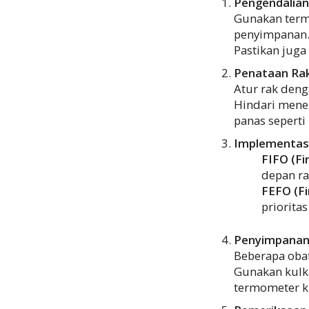
Pengendalia
Gunakan term
penyimpanan. 
Pastikan juga 
Penataan Rak
Atur rak deng
Hindari menem
panas seperti
Implementas
FIFO (Fir
depan ra
FEFO (Fi
prioritas
Penyimpanan 
Beberapa obat
Gunakan kulka
termometer ku