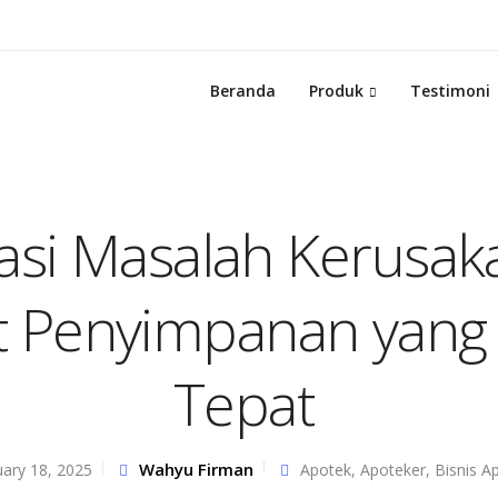
Beranda
Produk
Testimoni
si Masalah Kerusak
t Penyimpanan yang 
Tepat
Wahyu Firman
uary 18, 2025
Apotek
,
Apoteker
,
Bisnis A