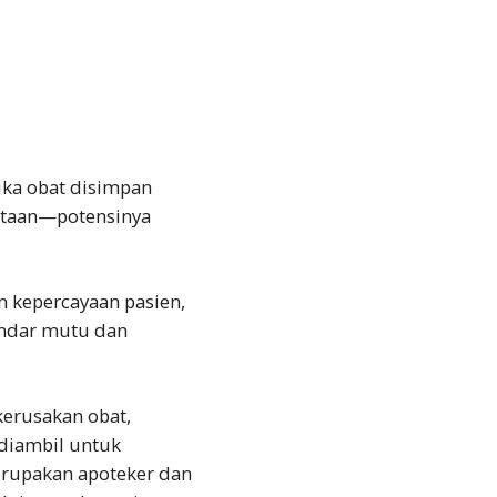
tika obat disimpan
nataan—potensinya
n kepercayaan pasien,
andar mutu dan
kerusakan obat,
 diambil untuk
erupakan apoteker dan