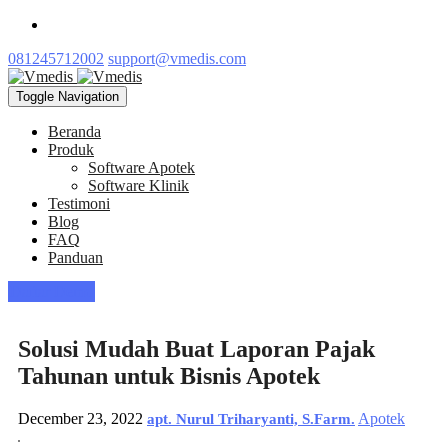
081245712002
support@vmedis.com
Toggle Navigation
Beranda
Produk
Software Apotek
Software Klinik
Testimoni
Blog
FAQ
Panduan
Daftar Demo
Solusi Mudah Buat Laporan Pajak
Tahunan untuk Bisnis Apotek
December 23, 2022
Apotek
apt. Nurul Triharyanti, S.Farm.