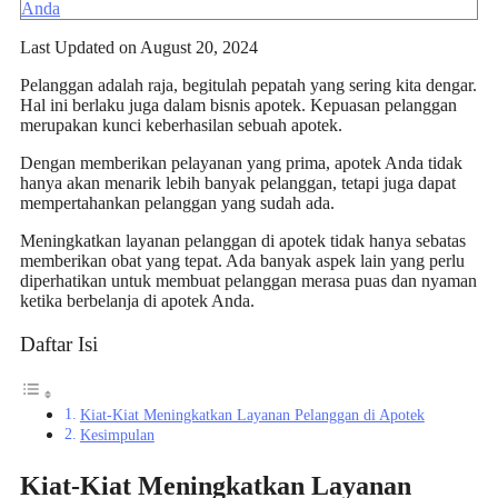
Last Updated on August 20, 2024
Pelanggan adalah raja, begitulah pepatah yang sering kita dengar.
Hal ini berlaku juga dalam bisnis apotek. Kepuasan pelanggan
merupakan kunci keberhasilan sebuah apotek.
Dengan memberikan pelayanan yang prima, apotek Anda tidak
hanya akan menarik lebih banyak pelanggan, tetapi juga dapat
mempertahankan pelanggan yang sudah ada.
Meningkatkan layanan pelanggan di apotek tidak hanya sebatas
memberikan obat yang tepat. Ada banyak aspek lain yang perlu
diperhatikan untuk membuat pelanggan merasa puas dan nyaman
ketika berbelanja di apotek Anda.
Daftar Isi
Kiat-Kiat Meningkatkan Layanan Pelanggan di Apotek
Kesimpulan
Kiat-Kiat Meningkatkan Layanan