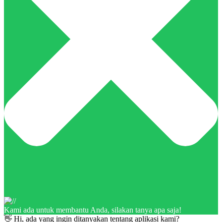
Kami ada untuk membantu Anda, silakan tanya apa saja!
👋 Hi, ada yang ingin ditanyakan tentang aplikasi kami?