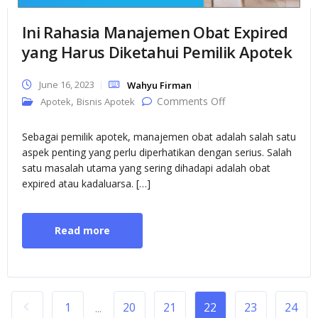
Ini Rahasia Manajemen Obat Expired
yang Harus Diketahui Pemilik Apotek
June 16, 2023
Wahyu Firman
on Ini Rahasia
,
Comments Off
Apotek
Bisnis Apotek
Manajemen Obat
Expired yang
Harus Diketahui
Sebagai pemilik apotek, manajemen obat adalah salah satu
Pemilik Apotek
aspek penting yang perlu diperhatikan dengan serius. Salah
satu masalah utama yang sering dihadapi adalah obat
expired atau kadaluarsa. […]
Read more
1
20
21
22
23
24
...