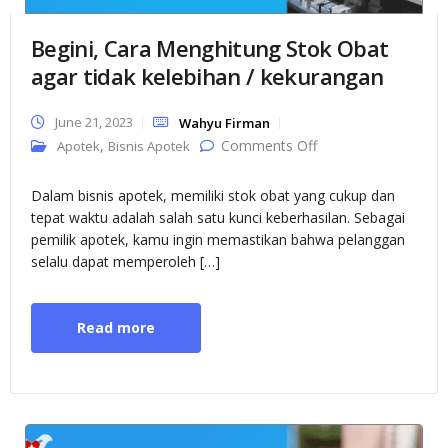
Begini, Cara Menghitung Stok Obat
agar tidak kelebihan / kekurangan
June 21, 2023
Wahyu Firman
on Begini, Cara
,
Comments Off
Apotek
Bisnis Apotek
Menghitung Stok
Obat agar tidak
kelebihan /
Dalam bisnis apotek, memiliki stok obat yang cukup dan
kekurangan
tepat waktu adalah salah satu kunci keberhasilan. Sebagai
pemilik apotek, kamu ingin memastikan bahwa pelanggan
selalu dapat memperoleh […]
Read more