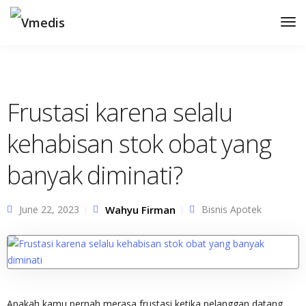
Tog
Nav
Frustasi karena selalu
kehabisan stok obat yang
banyak diminati?
June 22, 2023
Wahyu Firman
Bisnis Apotek
Apakah kamu pernah merasa frustasi ketika pelanggan datang