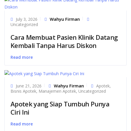
Wahyu Firman
July 3, 2026
Uncategorized
Cara Membuat Pasien Klinik Datang
Kembali Tanpa Harus Diskon
Read more
Wahyu Firman
June 21, 2026
Apotek
,
Bisnis Apotek
,
Manajemen Apotek
,
Uncategorized
Apotek yang Siap Tumbuh Punya
Ciri Ini
Read more