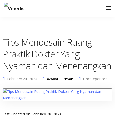
Tog
Nav
Tips Mendesain Ruang
Praktik Dokter Yang
Nyaman dan Menenangkan
February 24, 2024
Wahyu Firman
Uncategorized
Last Updated on February 28, 2024