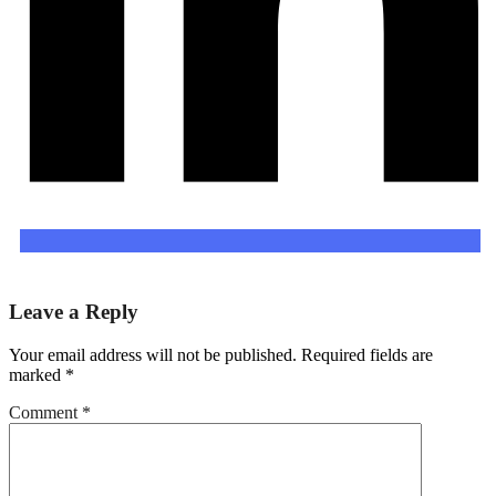
Leave a Reply
Your email address will not be published.
Required fields are
marked
*
Comment
*