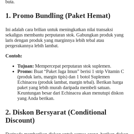
buta.
1. Promo Bundling (Paket Hemat)
Ini adalah cara brilian untuk meningkatkan nilai transaksi
sekaligus membantu perputaran stok. Gabungkan produk yang
laris dengan produk yang marginnya lebih tebal atau
pergerakannya lebih lambat.
Contoh:
Tujuan:
Mempercepat perputaran stok suplemen.
Promo:
Buat “Paket Jaga Imun” berisi 1 strip Vitamin C
(produk laris, margin tipis) dan 1 botol Suplemen
Echinacea (produk lambat, margin tebal). Berikan harga
paket yang lebih murah daripada membeli satuan.
Keuntungan besar dari Echinacea akan menutupi diskon
yang Anda berikan.
2. Diskon Bersyarat (Conditional
Discount)