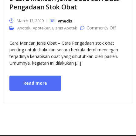
Pengadaan Stok Obat
March 13, 2019
Vmedis
on 5 Cara
,
,
Comments Off
Apotek
Apoteker
Bisnis Apotek
Mencari
Jenis Obat
dari Data
Cara Mencari Jenis Obat – Cara Pengadaan stok obat
Pengadaa
Stok Obat
penting untuk dilakukan secara berkala demi mencegah
terjadinya kehabisan obat yang dibutuhkan oleh pasien.
Umumnya, kegiatan ini dilakukan […]
Read more