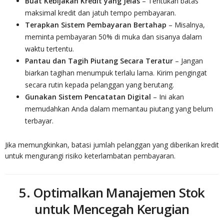
Buat Kebijakan Kredit yang Jelas
– Tentukan batas
maksimal kredit dan jatuh tempo pembayaran.
Terapkan Sistem Pembayaran Bertahap
– Misalnya,
meminta pembayaran 50% di muka dan sisanya dalam
waktu tertentu.
Pantau dan Tagih Piutang Secara Teratur
– Jangan
biarkan tagihan menumpuk terlalu lama. Kirim pengingat
secara rutin kepada pelanggan yang berutang.
Gunakan Sistem Pencatatan Digital
– Ini akan
memudahkan Anda dalam memantau piutang yang belum
terbayar.
Jika memungkinkan, batasi jumlah pelanggan yang diberikan kredit
untuk mengurangi risiko keterlambatan pembayaran.
5. Optimalkan Manajemen Stok
untuk Mencegah Kerugian