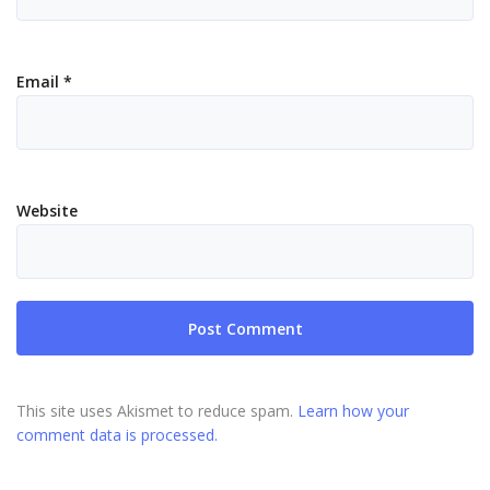
Email
*
Website
This site uses Akismet to reduce spam.
Learn how your
comment data is processed.