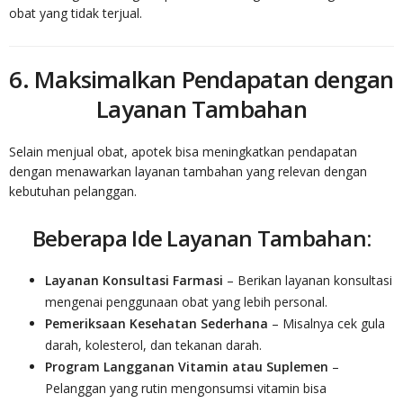
obat yang tidak terjual.
6. Maksimalkan Pendapatan dengan
Layanan Tambahan
Selain menjual obat, apotek bisa meningkatkan pendapatan
dengan menawarkan layanan tambahan yang relevan dengan
kebutuhan pelanggan.
Beberapa Ide Layanan Tambahan:
Layanan Konsultasi Farmasi
– Berikan layanan konsultasi
mengenai penggunaan obat yang lebih personal.
Pemeriksaan Kesehatan Sederhana
– Misalnya cek gula
darah, kolesterol, dan tekanan darah.
Program Langganan Vitamin atau Suplemen
–
Pelanggan yang rutin mengonsumsi vitamin bisa