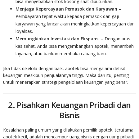
bisa menyebabkan stok kosong saat dibutuhkan.
Menjaga Kepercayaan Pemasok dan Karyawan
–
Pembayaran tepat waktu kepada pemasok dan gaji
karyawan yang lancar akan meningkatkan kepercayaan dan
loyalitas.
Memungkinkan Investasi dan Ekspansi
– Dengan arus
kas sehat, Anda bisa mengembangkan apotek, menambah
layanan, atau bahkan membuka cabang baru.
Jika tidak dikelola dengan baik, apotek bisa mengalami defisit
keuangan meskipun penjualannya tinggi. Maka dari itu, penting
untuk menerapkan strategi pengelolaan keuangan yang benar.
2. Pisahkan Keuangan Pribadi dan
Bisnis
Kesalahan paling umum yang dilakukan pemilik apotek, terutama
apotek kecil, adalah mencampur uang bisnis dengan uang pribadi.