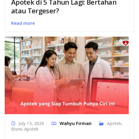
Apotek di 5 Tahun Lagi: Bertahan
atau Tergeser?
Read more
Wahyu Firman
July 13, 2026
Apotek
,
Bisnis Apotek