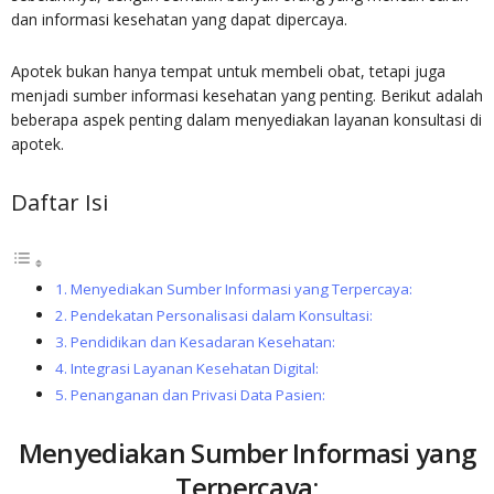
dan informasi kesehatan yang dapat dipercaya.
Apotek bukan hanya tempat untuk membeli obat, tetapi juga
menjadi sumber informasi kesehatan yang penting. Berikut adalah
beberapa aspek penting dalam menyediakan layanan konsultasi di
apotek.
Daftar Isi
Menyediakan Sumber Informasi yang Terpercaya:
Pendekatan Personalisasi dalam Konsultasi:
Pendidikan dan Kesadaran Kesehatan:
Integrasi Layanan Kesehatan Digital:
Penanganan dan Privasi Data Pasien:
Menyediakan Sumber Informasi yang
Terpercaya: