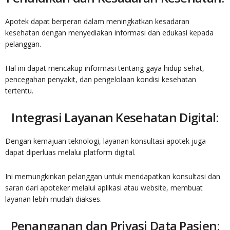
Apotek dapat berperan dalam meningkatkan kesadaran
kesehatan dengan menyediakan informasi dan edukasi kepada
pelanggan.
Hal ini dapat mencakup informasi tentang gaya hidup sehat,
pencegahan penyakit, dan pengelolaan kondisi kesehatan
tertentu.
Integrasi Layanan Kesehatan Digital:
Dengan kemajuan teknologi, layanan konsultasi apotek juga
dapat diperluas melalui platform digital.
Ini memungkinkan pelanggan untuk mendapatkan konsultasi dan
saran dari apoteker melalui aplikasi atau website, membuat
layanan lebih mudah diakses.
Penanganan dan Privasi Data Pasien: