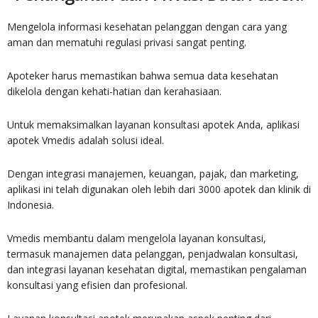
Mengelola informasi kesehatan pelanggan dengan cara yang
aman dan mematuhi regulasi privasi sangat penting.
Apoteker harus memastikan bahwa semua data kesehatan
dikelola dengan kehati-hatian dan kerahasiaan.
Untuk memaksimalkan layanan konsultasi apotek Anda, aplikasi
apotek Vmedis adalah solusi ideal.
Dengan integrasi manajemen, keuangan, pajak, dan marketing,
aplikasi ini telah digunakan oleh lebih dari 3000 apotek dan klinik di
Indonesia.
Vmedis membantu dalam mengelola layanan konsultasi,
termasuk manajemen data pelanggan, penjadwalan konsultasi,
dan integrasi layanan kesehatan digital, memastikan pengalaman
konsultasi yang efisien dan profesional.