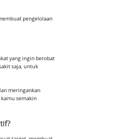
a membuat pengelolaan
kat yang ingin berobat
akit saja, untuk
dan meringankan
ek kamu semakin
if?
buat target, membuat