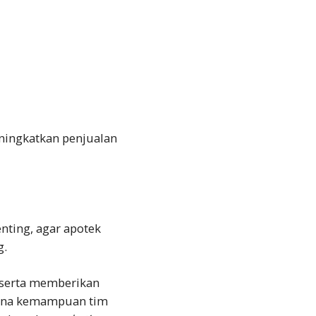
ningkatkan penjualan
nting, agar apotek
g.
 serta memberikan
imana kemampuan tim