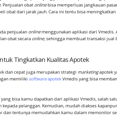
e
. Penjualan obat
online
bisa memperluas jangkauan pas
li obat dari jarak jauh. Cara ini tentu bisa meningkatkan
ada penjualan
online
menggunakan aplikasi dari Vmedis. 
lan obat secara
online
, sehingga membuat transaksi jual 
 untuk Tingkatkan Kualitas Apotek
aik dan cepat juga merupakan strategi
marketing
apotek
y
engan memiliki
software
apotek
Vmedis yang bisa memba
ang bisa kamu dapatkan dari aplikasi Vmedis, salah sat
n kepada pelanggan. Kemudian, mudah diakses kapanpun
ar dan tentunya memudahkan kamu dalam memonitor se