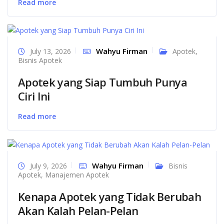
Read more
Wahyu Firman
July 13, 2026
Apotek
,
Bisnis Apotek
Apotek yang Siap Tumbuh Punya
Ciri Ini
Read more
Wahyu Firman
July 9, 2026
Bisnis
Apotek
,
Manajemen Apotek
Kenapa Apotek yang Tidak Berubah
Akan Kalah Pelan-Pelan