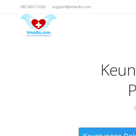
081245712002
support@vmedis.com
Keun
P