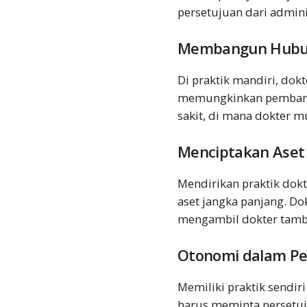
persetujuan dari admini
Membangun Hubun
Di praktik mandiri, dok
memungkinkan pembangu
sakit, di mana dokter m
Menciptakan Aset
Mendirikan praktik dok
aset jangka panjang. D
mengambil dokter tamb
Otonomi dalam P
Memiliki praktik sendi
harus meminta persetuju