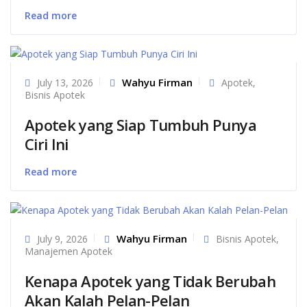
Read more
Wahyu Firman
July 13, 2026
Apotek
,
Bisnis Apotek
Apotek yang Siap Tumbuh Punya
Ciri Ini
Read more
Wahyu Firman
July 9, 2026
Bisnis Apotek
,
Manajemen Apotek
Kenapa Apotek yang Tidak Berubah
Akan Kalah Pelan-Pelan