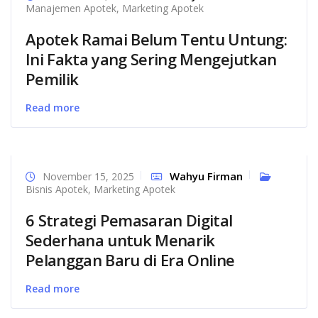
Manajemen Apotek
,
Marketing Apotek
Apotek Ramai Belum Tentu Untung:
Ini Fakta yang Sering Mengejutkan
Pemilik
Read more
Wahyu Firman
November 15, 2025
Bisnis Apotek
,
Marketing Apotek
6 Strategi Pemasaran Digital
Sederhana untuk Menarik
Pelanggan Baru di Era Online
Read more