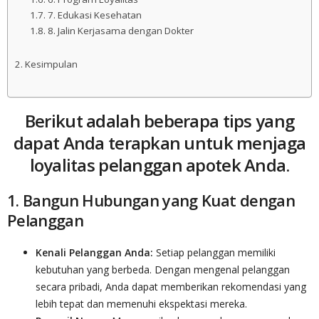
7. Edukasi Kesehatan
8. Jalin Kerjasama dengan Dokter
Kesimpulan
Berikut adalah beberapa tips yang
dapat Anda terapkan untuk menjaga
loyalitas pelanggan apotek Anda.
1. Bangun Hubungan yang Kuat dengan
Pelanggan
Kenali Pelanggan Anda:
Setiap pelanggan memiliki
kebutuhan yang berbeda. Dengan mengenal pelanggan
secara pribadi, Anda dapat memberikan rekomendasi yang
lebih tepat dan memenuhi ekspektasi mereka.