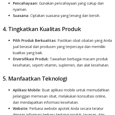
Pencahayaan:
Gunakan pencahayaan yang cukup dan
nyaman.
Suasana:
Ciptakan suasana yang tenang dan bersih.
4. Tingkatkan Kualitas Produk
Pilih Produk Berkualitas:
Pastikan obat-obatan yang Anda
jual berasal dari produsen yang terpercaya dan memiliki
kualitas yang baik.
Diversifikasi Produk:
Tawarkan berbagai macam produk
kesehatan, seperti vitamin, suplemen, dan alat kesehatan.
5. Manfaatkan Teknologi
Aplikasi Mobile:
Buat aplikasi mobile untuk memudahkan
pelanggan memesan obat, melakukan konsultasi online,
dan mendapatkan informasi kesehatan.
Website:
Perbarui website apotek Anda secara teratur
dengan informasi terbaru tentang produk, layanan, dan