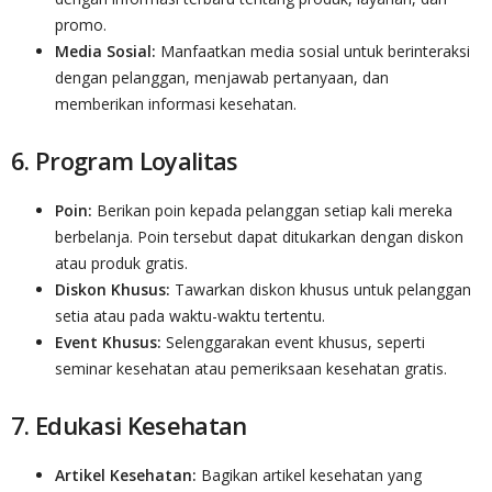
promo.
Media Sosial:
Manfaatkan media sosial untuk berinteraksi
dengan pelanggan, menjawab pertanyaan, dan
memberikan informasi kesehatan.
6. Program Loyalitas
Poin:
Berikan poin kepada pelanggan setiap kali mereka
berbelanja. Poin tersebut dapat ditukarkan dengan diskon
atau produk gratis.
Diskon Khusus:
Tawarkan diskon khusus untuk pelanggan
setia atau pada waktu-waktu tertentu.
Event Khusus:
Selenggarakan event khusus, seperti
seminar kesehatan atau pemeriksaan kesehatan gratis.
7. Edukasi Kesehatan
Artikel Kesehatan:
Bagikan artikel kesehatan yang