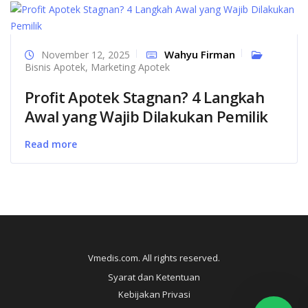
Wahyu Firman
November 12, 2025
Bisnis Apotek
,
Marketing Apotek
Profit Apotek Stagnan? 4 Langkah
Awal yang Wajib Dilakukan Pemilik
Read more
Vmedis.com. All rights reserved.
Syarat dan Ketentuan
Kebijakan Privasi