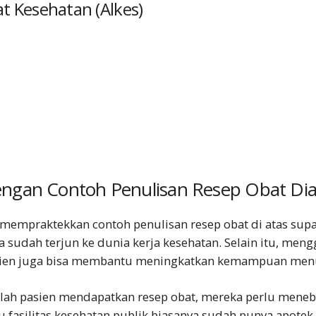
at Kesehatan (Alkes)
engan
Contoh Penulisan Resep Obat
Dia
a mempraktekkan
contoh penulisan resep obat
di atas supa
a sudah terjun ke dunia kerja kesehatan. Selain itu, me
asien juga bisa membantu meningkatkan kemampuan menul
elah pasien mendapatkan resep obat, mereka perlu menebu
u fasilitas kesehatan publik biasanya sudah punya apotek 