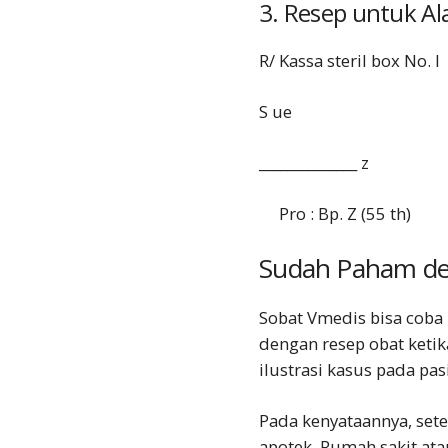
3. Resep untuk Al
R/ Kassa steril box No. I
S ue
______________ z
Pro : Bp. Z (55 th)
Sudah Paham d
Sobat Vmedis bisa cob
dengan resep obat ketik
ilustrasi kasus pada p
Pada kenyataannya, set
apotek. Rumah sakit ata