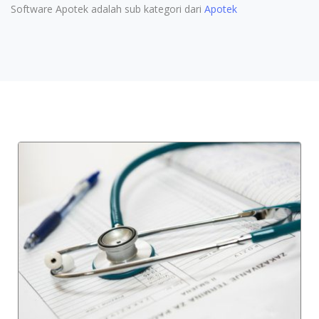
Software Apotek adalah sub kategori dari
Apotek