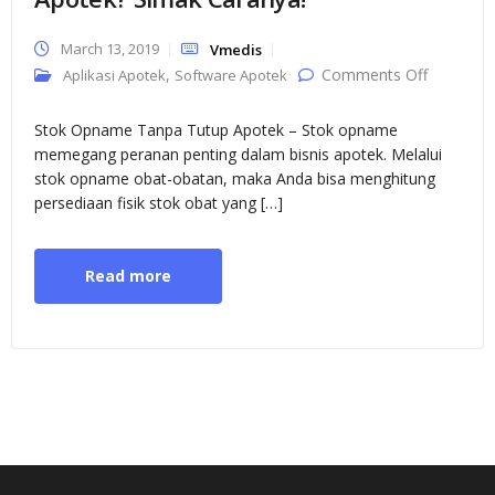
March 13, 2019
Vmedis
on Mau
,
Comments Off
Aplikasi Apotek
Software Apotek
Stok
Opname
Tanpa
Stok Opname Tanpa Tutup Apotek – Stok opname
Tutup
Apotek?
memegang peranan penting dalam bisnis apotek. Melalui
Simak
stok opname obat-obatan, maka Anda bisa menghitung
Caranya!
persediaan fisik stok obat yang […]
Read more