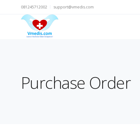
081245712002
support@vmedis.com
Purchase Order