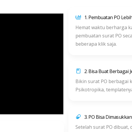
1. Pembuatan PO Lebi
Hemat waktu berharga k
pembuatan surat PO seca
beberapa klik saja.
2. Bisa Buat Berbagai 
Bikin surat PO berbagai k
Psikotropika, templateny
3. PO Bisa Dimasukkan 
Setelah surat PO dibuat,