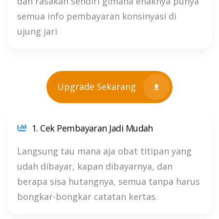
dan rasakan sendiri gimana enaknya punya
semua info pembayaran konsinyasi di
ujung jari
Upgrade Sekarang
1. Cek Pembayaran Jadi Mudah
Langsung tau mana aja obat titipan yang
udah dibayar, kapan dibayarnya, dan
berapa sisa hutangnya, semua tanpa harus
bongkar-bongkar catatan kertas.