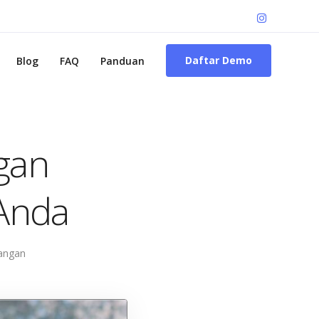
Daftar Demo
Blog
FAQ
Panduan
gan
 Anda
angan