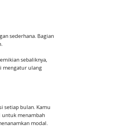
ngan sederhana
. Bagian
n.
emikian sebaliknya,
lai mengatur ulang
i setiap bulan. Kamu
ud untuk menambah
n menanamkan modal.