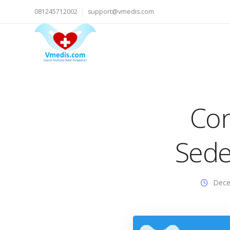
081245712002
support@vmedis.com
Con
Sede
Dece