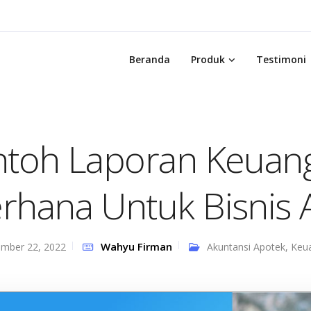
Beranda
Produk
Testimoni
toh Laporan Keuan
rhana Untuk Bisnis
Wahyu Firman
mber 22, 2022
Akuntansi Apotek
,
Keu