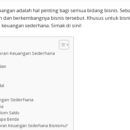
ngan adalah hal penting bagi semua bidang bisnis. Sebab
n dan berkembangnya bisnis tersebut. Khusus untuk bisn
n keuangan sederhana
. Simak di sini!
oran Keuangan Sederhana
alan
al
ngan Sederhana
na
lom Saldo
rupa Benda
oran Keuangan Sederhana Bisnismu?